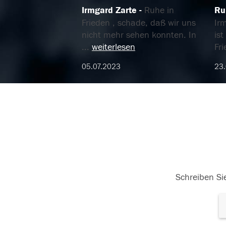
Irmgard Zarte
Ruhe in
Ru
Frieden , schade, daß wir uns
Ir
nicht mehr sehen konnten. In
is
...
weiterlesen
Fr
05.07.2023
23
Schreiben Sie