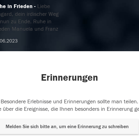
he in Frieden
Liebe
mgard, dein irdischer Weg
t nun zu Ende. Ruhe in
ieden Manuela und Franz
.06.2023
Erinnerungen
Besondere Erlebnisse und Erinnerungen sollte man teilen.
 über die Ereignisse, die Ihnen besonders in Erinnerung g
Melden Sie sich bitte an, um eine Erinnerung zu schreiben