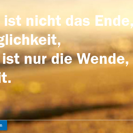
 ist nicht das Ende,
lichkeit,
 ist nur die Wende,
t.
en