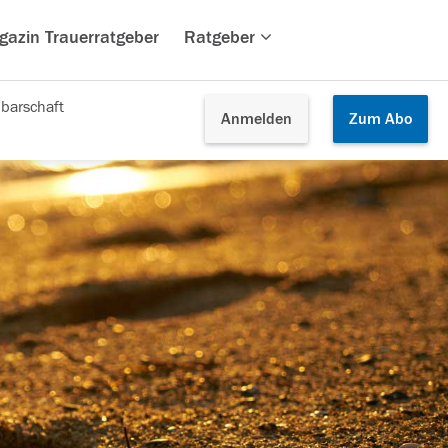
gazin Trauerratgeber
Ratgeber
barschaft
Anmelden
Zum
Abo