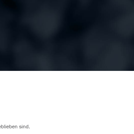
eblieben sind.