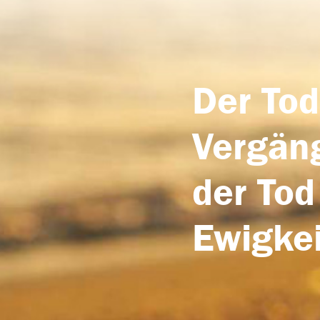
Der Tod
Vergäng
der Tod
Ewigkei