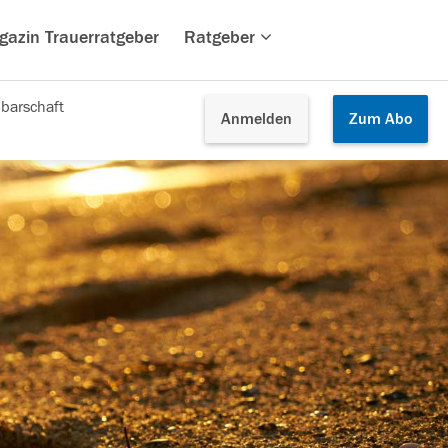
gazin Trauerratgeber
Ratgeber
barschaft
Anmelden
Zum
Abo