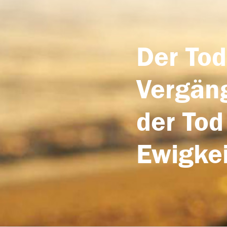
Der Tod
Vergäng
der Tod
Ewigkei