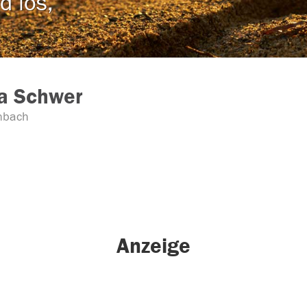
d los,
a Schwer
nbach
Anzeige