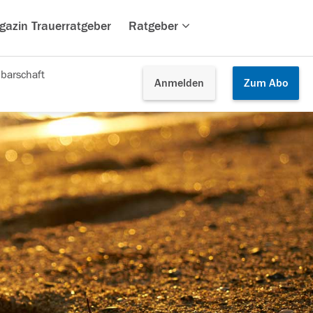
gazin Trauerratgeber
Ratgeber
barschaft
Anmelden
Zum
Abo