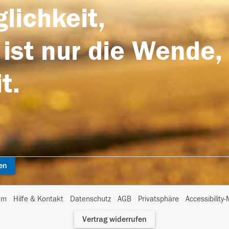
lichkeit,
 ist nur die Wende,
t.
en
I
um
Hilfe & Kontakt
Datenschutz
AGB
Privatsphäre
Accessibility
m
Vertrag widerrufen
A