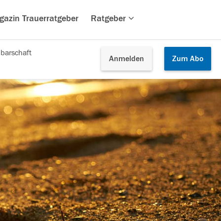
gazin Trauerratgeber
Ratgeber
barschaft
Anmelden
Zum
Abo