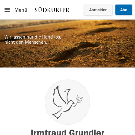
Menü
Anmelden
Abo
Wir lassen nur die Hand los,
nicht den Menschen.
Irmtraud Grundler