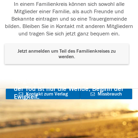
In einem Familienkreis können sich sowohl alle
Mitglieder einer Familie, als auch Freunde und
Bekannte eintragen und so eine Trauergemeinde
bilden. Bleiben Sie in Kontakt mit anderen Mitgliedern
und tragen Sie sich jetzt ganz bequem ein.
Jetzt anmelden um Teil des Familienkreises zu
werden.
Der Tod ist nicht das Ende, nicht die
Vergänglichkeit,
der Tod ist nur die Wende, Beginn der
Kontakt zum Verlag
Missbrauch
Ewigkeit.
aufnehmen
melden