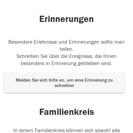
04.10.2023
Erinnerungen
Geliebter Papa
Der beste Papa der Welt hat uns
Besondere Erlebnisse und Erinnerungen sollte man
verlassen Es schmerzt unheimlich 🥺 in.
...
teilen.
weiterlesen
Schreiben Sie über die Ereignisse, die Ihnen
besonders in Erinnerung geblieben sind.
04.10.2023
Melden Sie sich bitte an, um eine Erinnerung zu
schreiben
Italo Sanna
Vai in pace, babbo ❤️
04.10.2023
Familienkreis
In einem Familienkreis können sich sowohl alle
Ruhe in Frieden ❤️
Wir werden dich vermissen