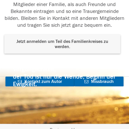
Mitglieder einer Familie, als auch Freunde und
❤️
Bekannte eintragen und so eine Trauergemeinde
bilden. Bleiben Sie in Kontakt mit anderen Mitgliedern
04.10.2023
und tragen Sie sich jetzt ganz bequem ein.
Jetzt anmelden um Teil des Familienkreises zu
werden.
Der Tod ist nicht das Ende, nicht die
Vergänglichkeit,
der Tod ist nur die Wende, Beginn der
Kontakt zum Autor
Missbrauch
Ewigkeit.
aufnehmen
melden