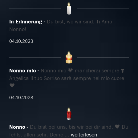
In Erinnerung
Du bist, wo wir sind. Ti Amo
Nonno!
04.10.2023
Nonno mio
Nonno mio 💗 mancherai sempre ❣️
Angelica il tuo Sorriso sarà sempre nel mio cuore
❤️
04.10.2023
Nonno
Du bist bei uns, bis wir bei dir sind. 🖤 Du
fehlst allen sehr. Deine
...
weiterlesen