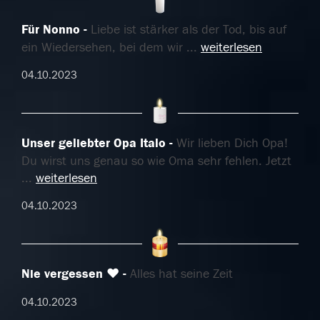
Für Nonno
Liebe ist stärker als der Tod, bis auf
ein Wiedersehen, bei dem wir
...
weiterlesen
04.10.2023
Unser geliebter Opa Italo
Wir lieben Dich Opa!
Du wirst uns genau so wie Oma sehr fehlen. Jetzt
...
weiterlesen
04.10.2023
Nie vergessen ♥️
Alles hat seine Zeit
04.10.2023