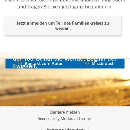
und tragen Sie sich jetzt ganz bequem ein.
Jetzt anmelden um Teil des Familienkreises zu
werden.
Der Tod ist nicht das Ende, nicht die
Vergänglichkeit,
der Tod ist nur die Wende, Beginn der
Kontakt zum Autor
Missbrauch
Ewigkeit.
aufnehmen
melden
Barriere melden
I
Accessibility-Modus aktivieren
m