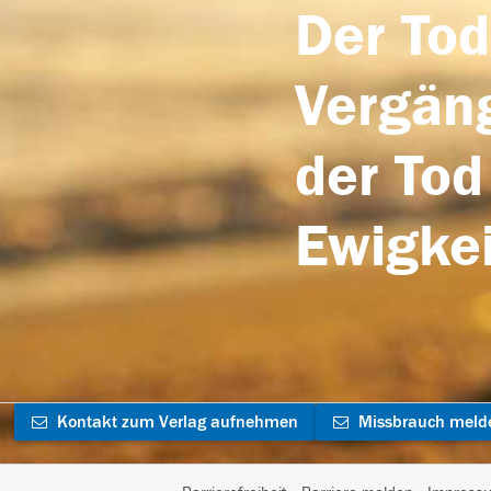
Der Tod
Vergäng
der Tod
Ewigkei
Kontakt zum Verlag aufnehmen
Missbrauch meld