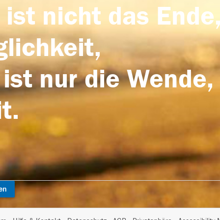
 ist nicht das Ende,
lichkeit,
 ist nur die Wende,
t.
en