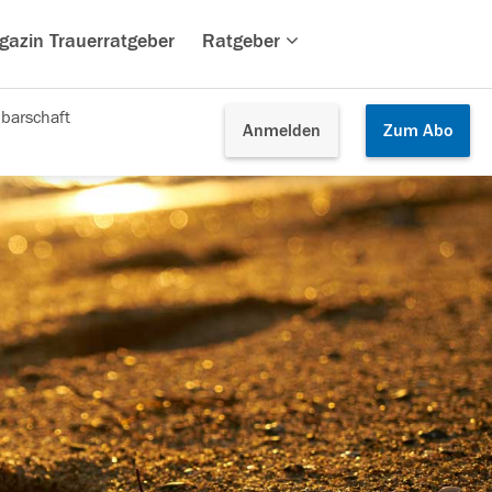
gazin Trauerratgeber
Ratgeber
barschaft
Anmelden
Zum
Abo