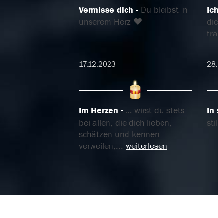
Vermisse dich
Du bleibst in
Ic
unserem Herz ❤
di
tr
17.12.2023
28
Im Herzen
… wirst du stets
In
bei allen, die dich lieben,
st
schätzen und kennen
verweilen,
...
weiterlesen
06.11.2023
06