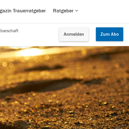
gazin Trauerratgeber
Ratgeber
barschaft
Anmelden
Zum
Abo