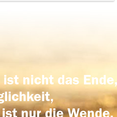
 ist nicht das Ende,
lichkeit,
 ist nur die Wende,