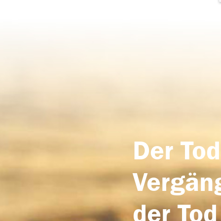
Der Tod
Vergäng
der Tod