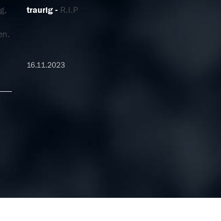
g,
traurig
R.I.P
en.
16.11.2023