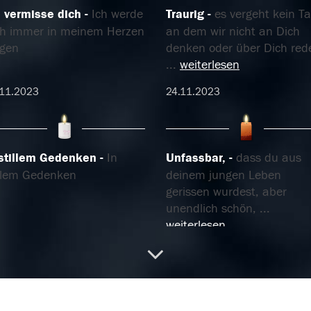
h vermisse dich
Ich werde
Traurig
es vergeht kein Ta
ch immer in meinem Herzen
an dem wir nicht an Dich
agen
denken oder über Dich red
...
weiterlesen
.11.2023
24.11.2023
 stillem Gedenken
In
Unfassbar,
dass du aus
illem Gedenken
deinem jungen Leben
gerissen wurdest, aber
unendlich schön,
...
weiterlesen
.11.2023
03.11.2023