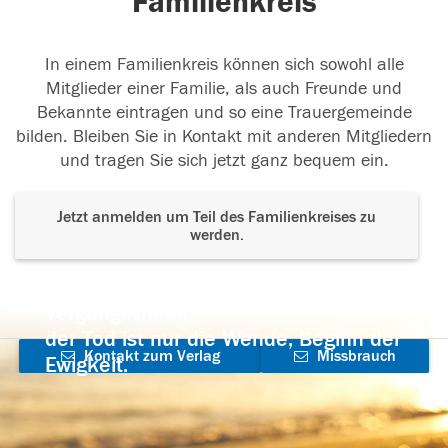
Familienkreis
In einem Familienkreis können sich sowohl alle
Mitglieder einer Familie, als auch Freunde und
Bekannte eintragen und so eine Trauergemeinde
bilden. Bleiben Sie in Kontakt mit anderen Mitgliedern
und tragen Sie sich jetzt ganz bequem ein.
Jetzt anmelden um Teil des Familienkreises zu
werden.
Der Tod ist nicht das Ende, nicht die
Vergänglichkeit,
der Tod ist nur die Wende, Beginn der
Kontakt zum Verlag
Missbrauch
Ewigkeit.
aufnehmen
melden