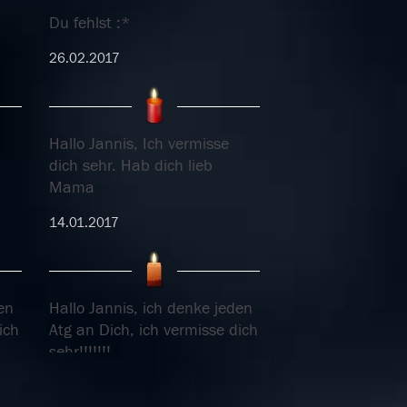
Du fehlst :*
26.02.2017
Hallo Jannis, Ich vermisse
dich sehr. Hab dich lieb
Mama
14.01.2017
en
Hallo Jannis, ich denke jeden
ich
Atg an Dich, ich vermisse dich
sehr!!!!!!!
03.06.2016