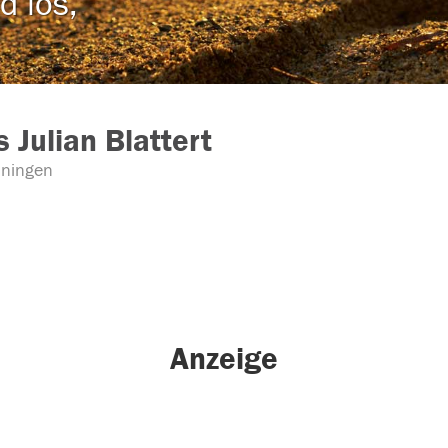
d los,
s Julian Blattert
ningen
Anzeige