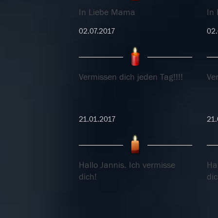
In Liebe Mama
In
02.07.2017
02.
Vermissen dich jeden Tag!!!!
Ver
21.01.2017
21.
Hallo Jannis. Ich vermisse
Hal
dich!
dic
14.01.2017
14.