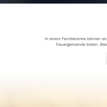
Hab dich lieb. Mama
Ha
10.05.2016
10.
In einem Familienkreis können sic
Trauergemeinde bilden. Blei
In Liebe. Wir vermissen dich
In 
so sehr!
so 
14.01.2016
14.