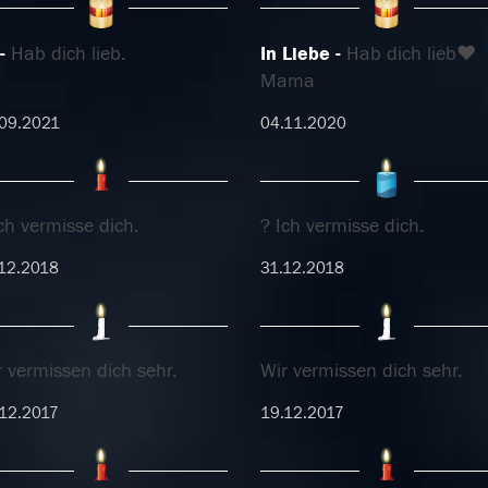
Hab dich lieb.
In Liebe
Hab dich lieb❤
Mama
09.2021
04.11.2020
ch vermisse dich.
? Ich vermisse dich.
12.2018
31.12.2018
 vermissen dich sehr.
Wir vermissen dich sehr.
12.2017
19.12.2017