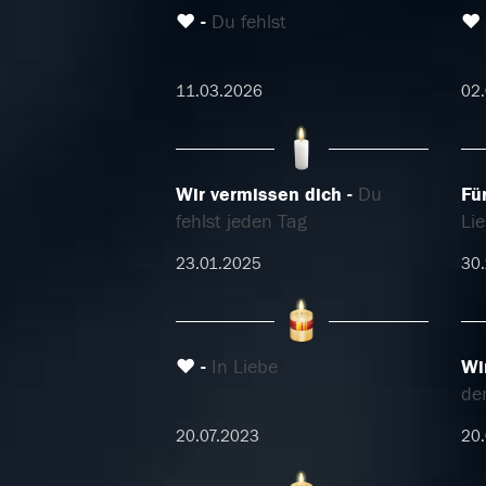
❤️
Du fehlst
❤️
11.03.2026
02
Wir vermissen dich
Du
Fü
fehlst jeden Tag
Li
23.01.2025
30.
❤
In Liebe
Wi
de
20.07.2023
20.