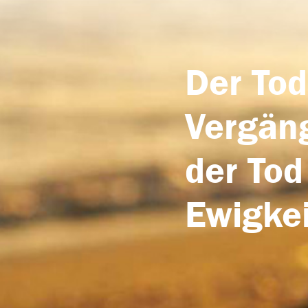
Der Tod
Vergäng
der Tod
Ewigkei