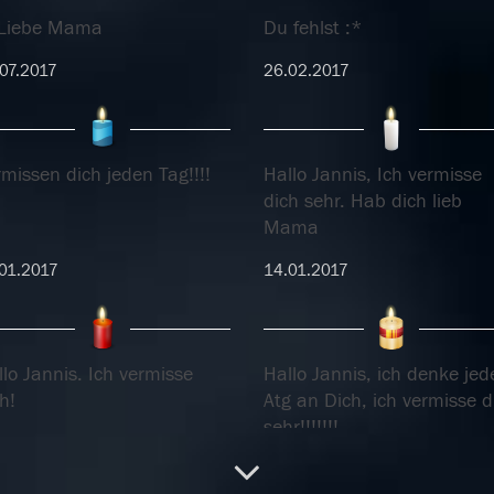
 Liebe Mama
Du fehlst :*
07.2017
26.02.2017
missen dich jeden Tag!!!!
Hallo Jannis, Ich vermisse
dich sehr. Hab dich lieb
Mama
01.2017
14.01.2017
lo Jannis. Ich vermisse
Hallo Jannis, ich denke jed
h!
Atg an Dich, ich vermisse d
sehr!!!!!!!
01.2017
03.06.2016