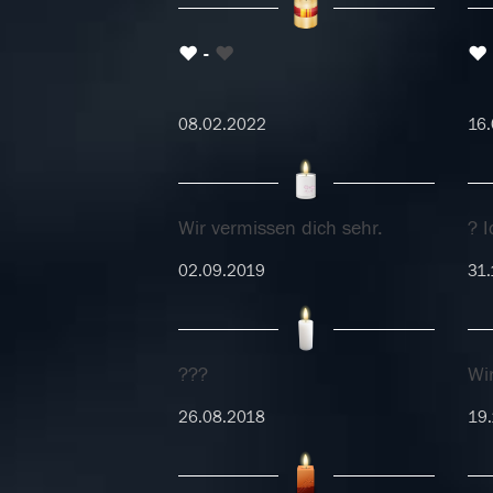
❤
❤
❤
08.02.2022
16.
Wir vermissen dich sehr.
? I
02.09.2019
31.
???
Wir
26.08.2018
19.