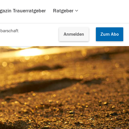
gazin Trauerratgeber
Ratgeber
barschaft
Anmelden
Zum
Abo