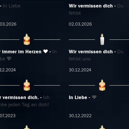
In Liebe
Wir vermissen dich
Du
fehlst
.03.2026
02.03.2026
r immer im Herzen ❤️
In
Wir vermissen dich
Du
ebe 💖
fehlst uns
12.2024
30.12.2024
r vermissen dich.
Ich
In Liebe
❤️
nke jeden Tag an dich!
07.2023
30.12.2022