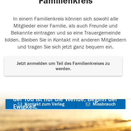
Familienkreis
In einem Familienkreis können sich sowohl alle
Mitglieder einer Familie, als auch Freunde und
Bekannte eintragen und so eine Trauergemeinde
bilden. Bleiben Sie in Kontakt mit anderen Mitgliedern
und tragen Sie sich jetzt ganz bequem ein.
Jetzt anmelden um Teil des Familienkreises zu
werden.
Der Tod ist nicht das Ende, nicht die
Vergänglichkeit,
der Tod ist nur die Wende, Beginn der
Kontakt zum Verlag
Missbrauch
Ewigkeit.
aufnehmen
melden