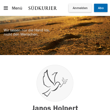
Menü
Anmelden
Abo
Wir lassen nur die Hand los,
nicht den Menschen.
Janos Holpert