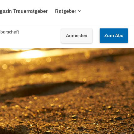
gazin Trauerratgeber
Ratgeber
barschaft
Anmelden
Zum
Abo