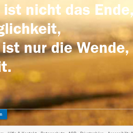
 ist nicht das Ende,
lichkeit,
 ist nur die Wende,
t.
en