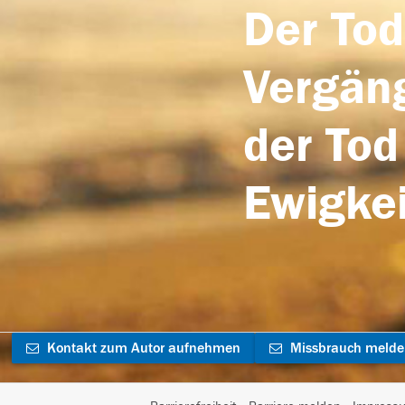
Der Tod
Vergäng
der Tod
Ewigkei
Kontakt zum Autor aufnehmen
Missbrauch meld