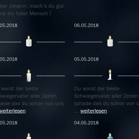
eber Johann, mach‘s du gut
st ein toller Mensch !
.05.2018
06.05.2018
.05.2018
05.05.2018
 warst der beste
Du warst der beste
wiegervater aller Zeiten
Schwiegervater aller Zeiten
hade das du schon von uns
schade das du schon von 
weiterlesen
...
weiterlesen
.05.2018
04.05.2018