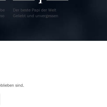
ebe
Der beste Papi der Welt
 so
Geliebt und unvergessen
04.05.2018
eblieben sind.