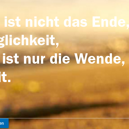
 ist nicht das Ende,
lichkeit,
 ist nur die Wende,
t.
en