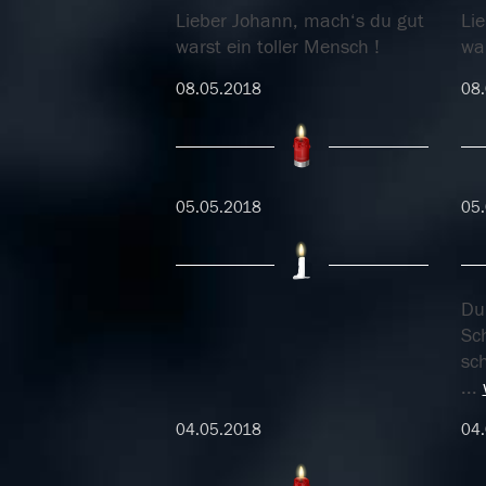
Lieber Johann, mach‘s du gut
Li
warst ein toller Mensch !
war
08.05.2018
08
05.05.2018
05
Du
Sch
sc
...
04.05.2018
04