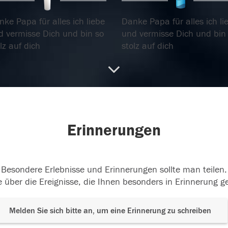
ke Papa für alles ich liebe
Danke Papa für alles ich li
d vermisse Dich und bin so
und vermisse Dich und bin
lz auf dich
stolz auf dich
.05.2018
04.05.2018
Erinnerungen
Besondere Erlebnisse und Erinnerungen sollte man teilen.
 über die Ereignisse, die Ihnen besonders in Erinnerung g
Melden Sie sich bitte an, um eine Erinnerung zu schreiben