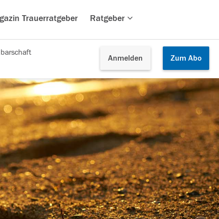
gazin Trauerratgeber
Ratgeber
barschaft
Anmelden
Zum
Abo