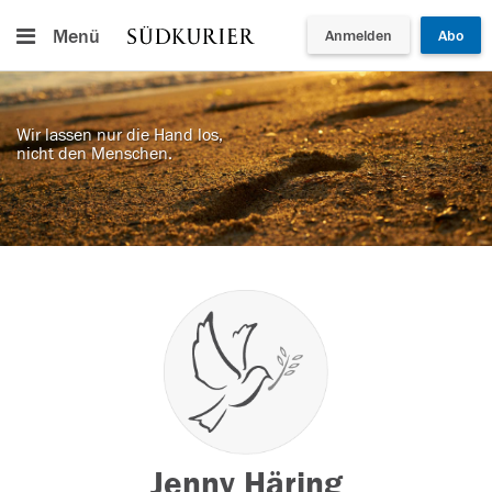
Menü
Anmelden
Abo
Wir lassen nur die Hand los,
nicht den Menschen.
Jenny Häring