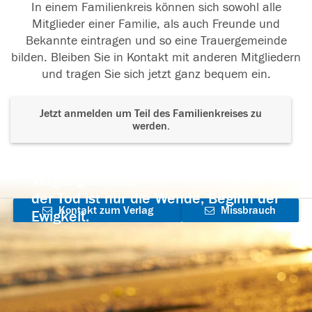
In einem Familienkreis können sich sowohl alle
Mitglieder einer Familie, als auch Freunde und
Bekannte eintragen und so eine Trauergemeinde
bilden. Bleiben Sie in Kontakt mit anderen Mitgliedern
und tragen Sie sich jetzt ganz bequem ein.
Jetzt anmelden um Teil des Familienkreises zu
werden.
Der Tod ist nicht das Ende, nicht die
Vergänglichkeit,
der Tod ist nur die Wende, Beginn der
Kontakt zum Verlag
Missbrauch
Ewigkeit.
aufnehmen
melden