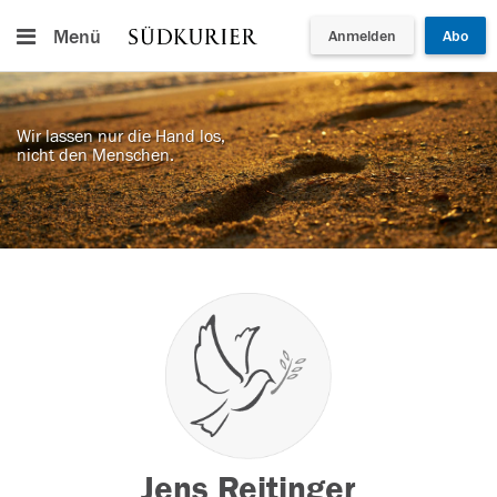
Menü
Anmelden
Abo
Wir lassen nur die Hand los,
nicht den Menschen.
Jens Reitinger