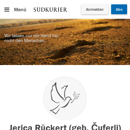
Menü
Anmelden
Abo
Wir lassen nur die Hand los,
nicht den Menschen.
Jerica Rückert (geb. Čuferli)