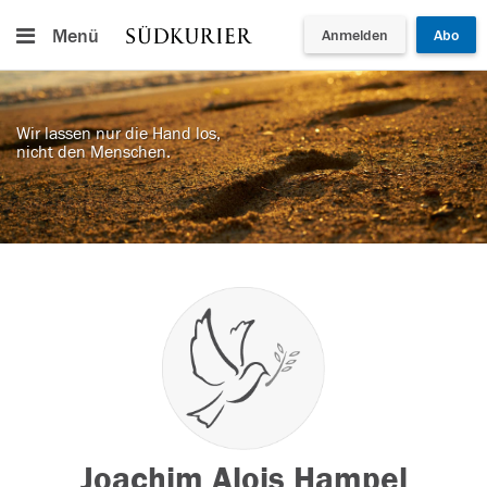
Menü
Anmelden
Abo
Wir lassen nur die Hand los,
nicht den Menschen.
Joachim Alois Hampel