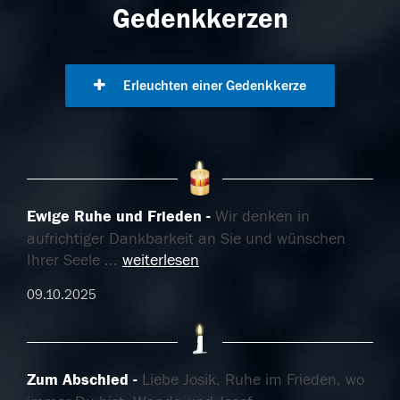
Gedenkkerzen
Erleuchten einer Gedenkkerze
Ewige Ruhe und Frieden
Wir denken in
aufrichtiger Dankbarkeit an Sie und wünschen
Ihrer Seele
...
weiterlesen
09.10.2025
Zum Abschied
Liebe Josik, Ruhe im Frieden, wo