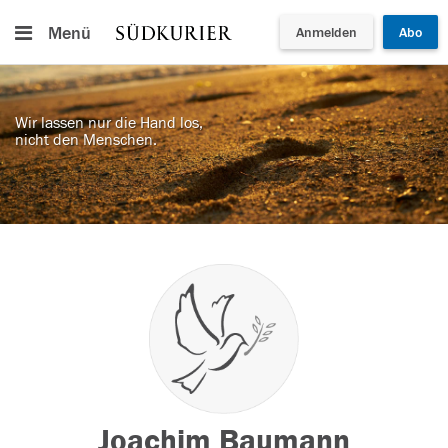
Menü
Anmelden
Abo
Wir lassen nur die Hand los,
nicht den Menschen.
Joachim Baumann