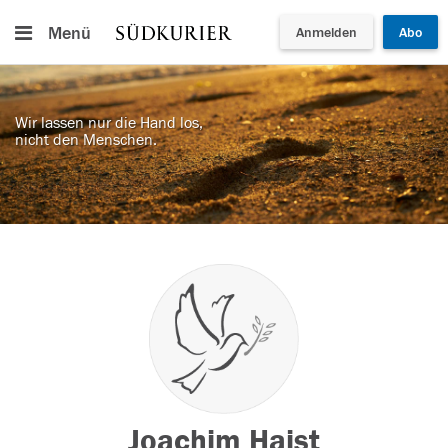
Menü
Anmelden
Abo
Wir lassen nur die Hand los,
nicht den Menschen.
Joachim Haist