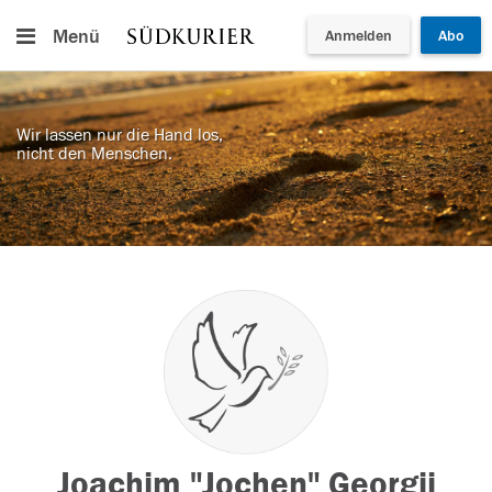
Menü
Anmelden
Abo
Wir lassen nur die Hand los,
nicht den Menschen.
Joachim "Jochen" Georgii