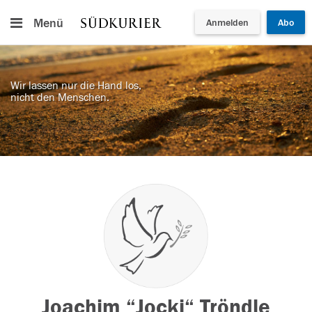
Menü
Anmelden
Abo
Wir lassen nur die Hand los,
nicht den Menschen.
Joachim “Jocki“ Tröndle