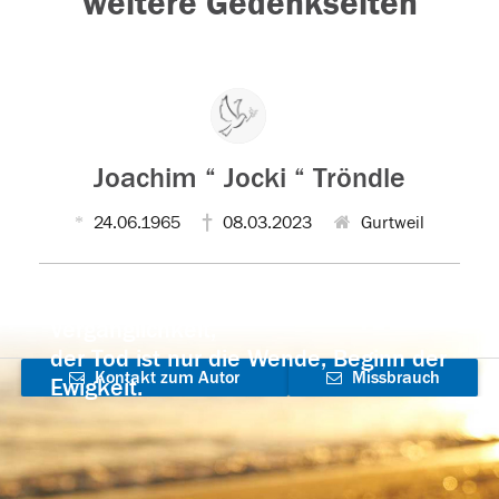
weitere Gedenkseiten
Joachim “ Jocki “ Tröndle
24.06.1965
08.03.2023
Gurtweil
Der Tod ist nicht das Ende, nicht die
Vergänglichkeit,
der Tod ist nur die Wende, Beginn der
Kontakt zum Autor
Missbrauch
Ewigkeit.
aufnehmen
melden