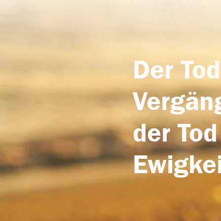
Der Tod
Vergäng
der Tod
Ewigkei