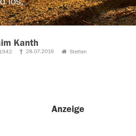
d los,
him Kanth
28.07.2016
1942
Stetten
Anzeige