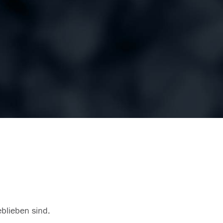
eblieben sind.