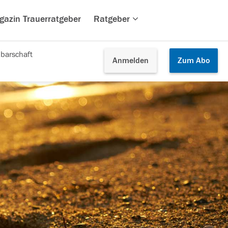
gazin Trauerratgeber
Ratgeber
barschaft
Anmelden
Zum
Abo