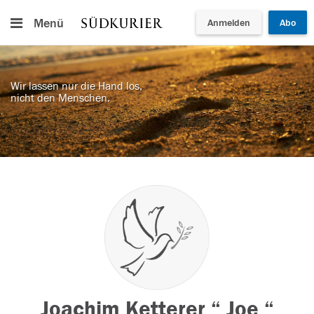
Menü
Anmelden
Abo
Wir lassen nur die Hand los,
nicht den Menschen.
Joachim Ketterer “ Joe “