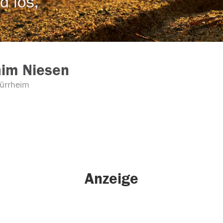
d los,
him Niesen
ürrheim
Anzeige