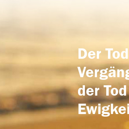
Der Tod
Vergäng
der Tod
Ewigkei