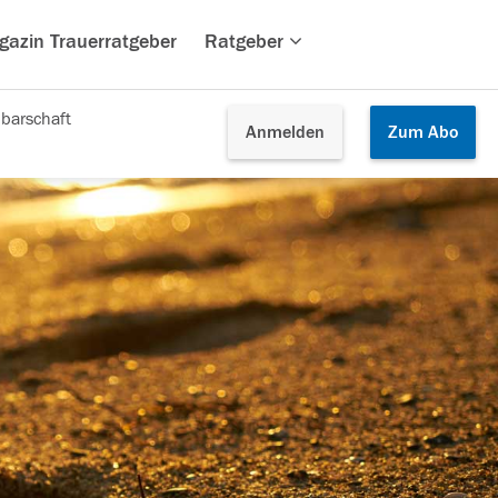
gazin Trauerratgeber
Ratgeber
barschaft
Anmelden
Zum
Abo