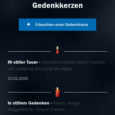
Gedenkkerzen
Erleuchten einer Gedenkkerze
IN stiller Tauer
Herzliches beileid deiner Familie
von wolfgang &so yong las vegas
22.02.2025
In stillem Gedenken
Achim, langer
Weggefährte, ruhe in Frieden