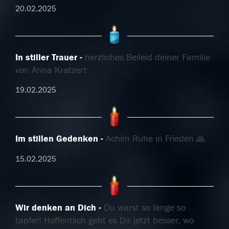
20.02.2025
In stiller Trauer
herzliches Beileid deiner Familie
von Anna Kratzert
19.02.2025
Im stillen Gedenken
Achim Ruhe in Frieden 🙏
15.02.2025
Wir denken an Dich
Du warst so lange so
tapfer! Hoffentlich geht es Dir jetzt besser, wo