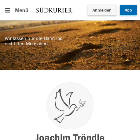
Menü
Anmelden
Abo
Wir lassen nur die Hand los,
nicht den Menschen.
Joachim Tröndle