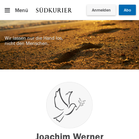
Menü
Anmelden
Abo
Wir lassen nur die Hand los,
nicht den Menschen.
Joachim Werner