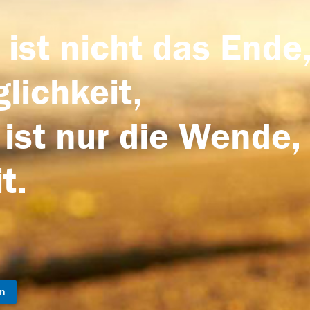
 ist nicht das Ende,
lichkeit,
 ist nur die Wende,
t.
en