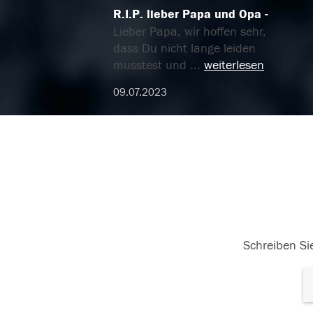
R.I.P. lieber Papa und Opa
Lieber Papa, wir hoffen sehr,
dass Du nicht lange leiden
musstest und
...
weiterlesen
09.07.2023
Schreiben Sie