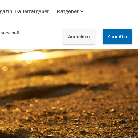
gazin Trauerratgeber
Ratgeber
barschaft
Anmelden
Zum
Abo