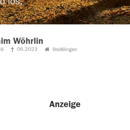
d los,
im Wöhrlin
06.2023
36
Steißlingen
Anzeige