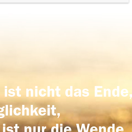
 ist nicht das Ende,
lichkeit,
 ist nur die Wende,