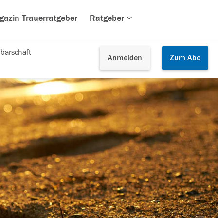
gazin Trauerratgeber
Ratgeber
barschaft
Anmelden
Zum
Abo