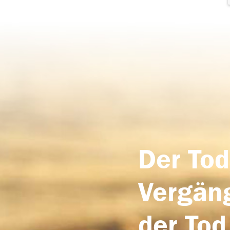
Der Tod
Vergäng
der Tod