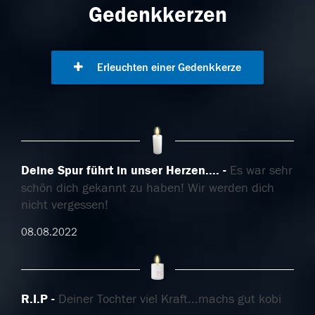
Gedenkkerzen
Erleuchten einer Gedenkkerze
Deine Spur führt in unser Herzen....
Es war sehr
schön dich gekannt zu haben! Wir werden dich
nicht vergessen!
08.08.2022
R.I.P
Deiner Tochter viel Kraft...machs gut kobi