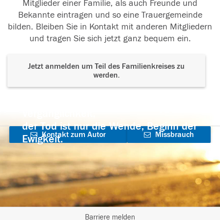
Mitglieder einer Familie, als auch Freunde und
Bekannte eintragen und so eine Trauergemeinde
bilden. Bleiben Sie in Kontakt mit anderen Mitgliedern
und tragen Sie sich jetzt ganz bequem ein.
Jetzt anmelden um Teil des Familienkreises zu
werden.
Der Tod ist nicht das Ende, nicht die
Vergänglichkeit,
der Tod ist nur die Wende, Beginn der
Kontakt zum Autor
Missbrauch
Ewigkeit.
aufnehmen
melden
Barriere melden