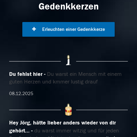
Gedenkkerzen
Erleuchten einer Gedenkkerze
Du fehlst hier
Du warst ein Mensch mit einem
guten Herzen und kmmer lustig drauf
08.12.2025
Hey Jörg, hätte lieber anders wieder von dir
gehört...
du warst immer witzig und für jeden