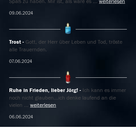
Spaß zu haben. Mir ist, als wäre es
...
weiterlesen
09.06.2024
Trost
Gott, der Herr über Leben und Tod, tröste
alle Trauernden.
07.06.2024
Ruhe in Frieden, lieber Jörg!
Ich kann es immer
noch nicht glauben...ich denke laufend an die
vielen
...
weiterlesen
06.06.2024