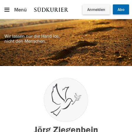
Menü
Anmelden
Abo
Wir lassen nur die Hand los,
nicht den Menschen.
Jörg Ziegenbein