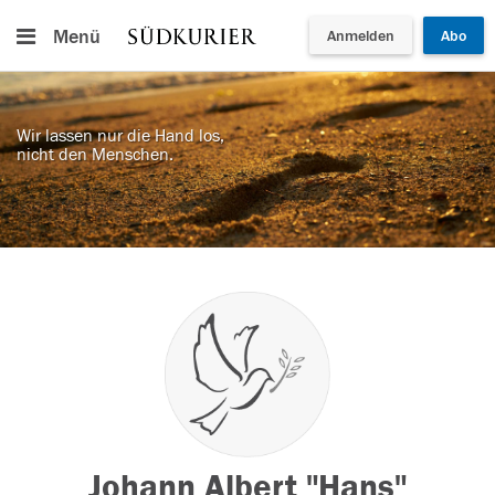
Menü
Anmelden
Abo
Wir lassen nur die Hand los,
nicht den Menschen.
Johann Albert "Hans"