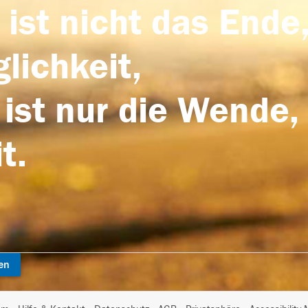
 ist nicht das Ende,
lichkeit,
 ist nur die Wende,
t.
en