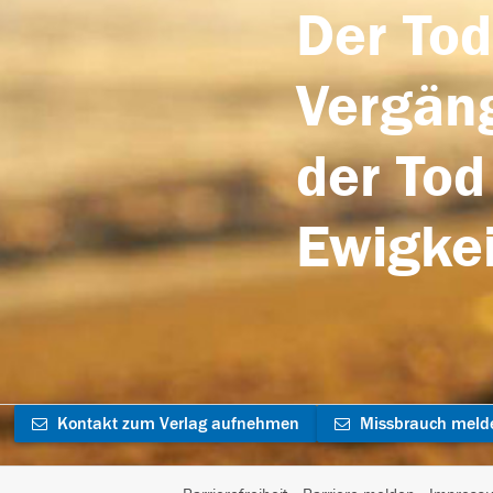
Der Tod
Vergäng
der Tod
Ewigkei
Kontakt zum Verlag aufnehmen
Missbrauch meld