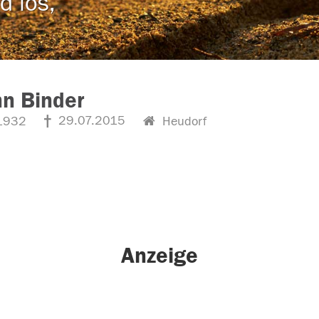
d los,
n Binder
29.07.2015
1932
Heudorf
Anzeige