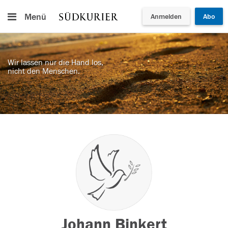
Menü
Anmelden
Abo
Wir lassen nur die Hand los,
nicht den Menschen.
Johann Binkert