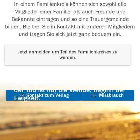
In einem Familienkreis können sich sowohl alle
Mitglieder einer Familie, als auch Freunde und
Bekannte eintragen und so eine Trauergemeinde
bilden. Bleiben Sie in Kontakt mit anderen Mitgliedern
und tragen Sie sich jetzt ganz bequem ein.
Jetzt anmelden um Teil des Familienkreises zu
werden.
Der Tod ist nicht das Ende, nicht die
Vergänglichkeit,
der Tod ist nur die Wende, Beginn der
Kontakt zum Verlag
Missbrauch
Ewigkeit.
aufnehmen
melden