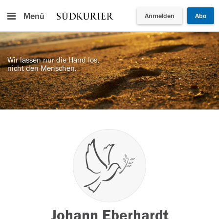
Menü
Anmelden
Abo
Wir lassen nur die Hand los,
nicht den Menschen.
Johann Eberhardt