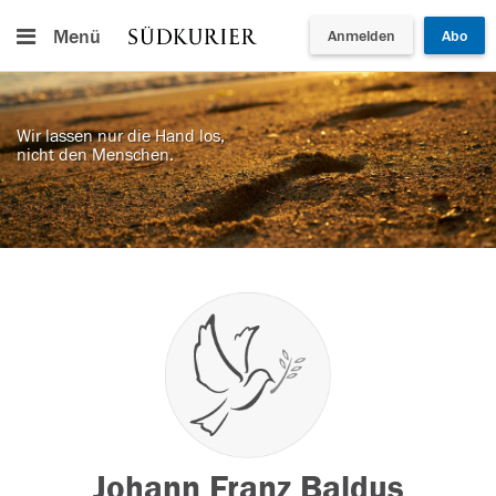
Menü
Anmelden
Abo
Wir lassen nur die Hand los,
nicht den Menschen.
Johann Franz Baldus