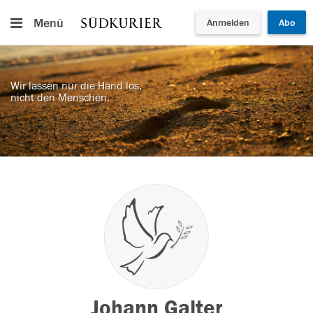
Menü
Anmelden
Abo
Wir lassen nur die Hand los,
nicht den Menschen.
Johann Galter