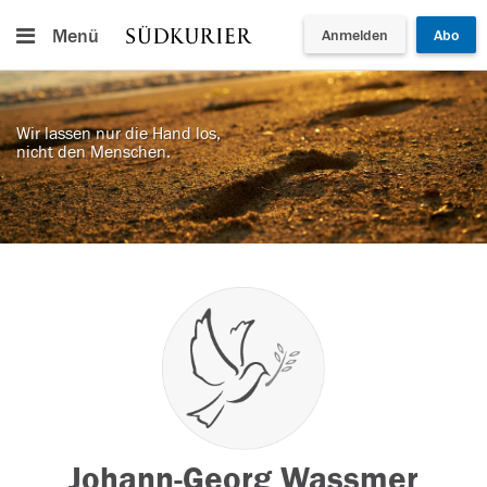
Menü
Anmelden
Abo
Wir lassen nur die Hand los,
nicht den Menschen.
Johann-Georg Wassmer