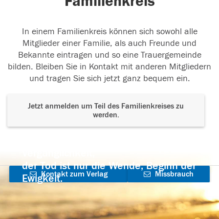
Familienkreis
In einem Familienkreis können sich sowohl alle
Mitglieder einer Familie, als auch Freunde und
Bekannte eintragen und so eine Trauergemeinde
bilden. Bleiben Sie in Kontakt mit anderen Mitgliedern
und tragen Sie sich jetzt ganz bequem ein.
Jetzt anmelden um Teil des Familienkreises zu
werden.
Der Tod ist nicht das Ende, nicht die
Vergänglichkeit,
der Tod ist nur die Wende, Beginn der
Kontakt zum Verlag
Missbrauch
Ewigkeit.
aufnehmen
melden