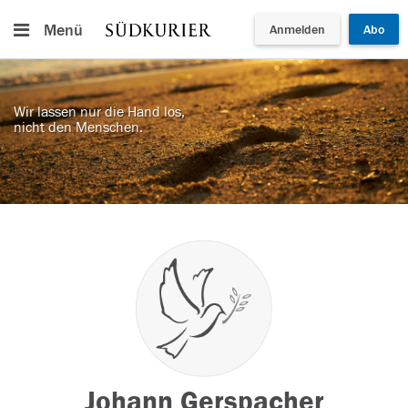
Menü
Anmelden
Abo
Wir lassen nur die Hand los,
nicht den Menschen.
Johann Gerspacher