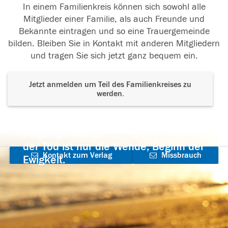
In einem Familienkreis können sich sowohl alle
Mitglieder einer Familie, als auch Freunde und
Bekannte eintragen und so eine Trauergemeinde
bilden. Bleiben Sie in Kontakt mit anderen Mitgliedern
und tragen Sie sich jetzt ganz bequem ein.
Jetzt anmelden um Teil des Familienkreises zu
werden.
Der Tod ist nicht das Ende, nicht die
Vergänglichkeit,
der Tod ist nur die Wende, Beginn der
Kontakt zum Verlag
Missbrauch
Ewigkeit.
aufnehmen
melden