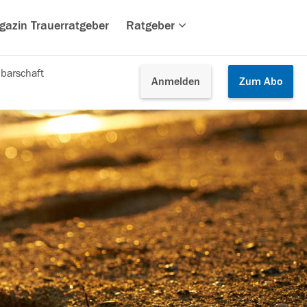
gazin Trauerratgeber
Ratgeber
barschaft
Anmelden
Zum
Abo