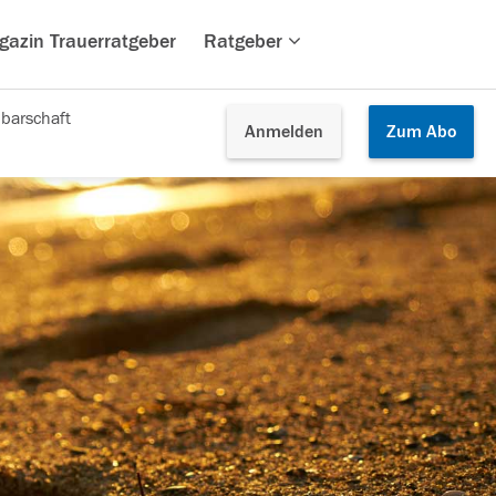
gazin Trauerratgeber
Ratgeber
barschaft
Anmelden
Zum
Abo