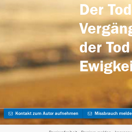
Der Tod
Vergäng
der Tod
Ewigkei
Kontakt zum Autor aufnehmen
Missbrauch meld