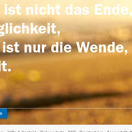
 ist nicht das Ende,
lichkeit,
 ist nur die Wende,
t.
en