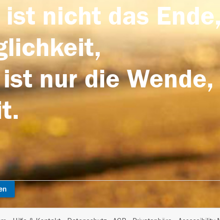
 ist nicht das Ende,
lichkeit,
 ist nur die Wende,
t.
en