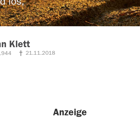
d los,
n Klett
21.11.2018
1944
Anzeige