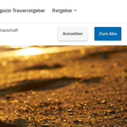
gazin Trauerratgeber
Ratgeber
barschaft
Anmelden
Zum
Abo