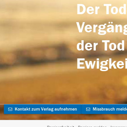
Der Tod
Vergäng
der Tod
Ewigkei
Kontakt zum Verlag aufnehmen
Missbrauch meld