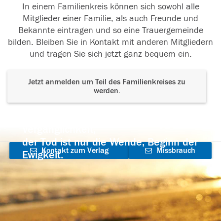
In einem Familienkreis können sich sowohl alle
Mitglieder einer Familie, als auch Freunde und
Bekannte eintragen und so eine Trauergemeinde
bilden. Bleiben Sie in Kontakt mit anderen Mitgliedern
und tragen Sie sich jetzt ganz bequem ein.
Jetzt anmelden um Teil des Familienkreises zu
werden.
Der Tod ist nicht das Ende, nicht die
Vergänglichkeit,
der Tod ist nur die Wende, Beginn der
Kontakt zum Verlag
Missbrauch
Ewigkeit.
aufnehmen
melden