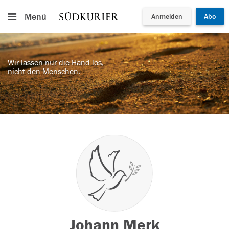
Menü
Anmelden
Abo
Wir lassen nur die Hand los,
nicht den Menschen.
Johann Merk