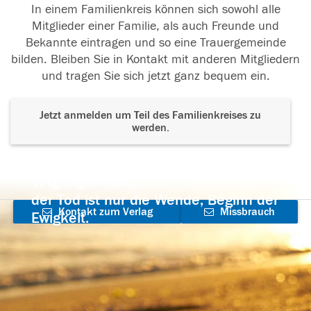
In einem Familienkreis können sich sowohl alle
Mitglieder einer Familie, als auch Freunde und
Bekannte eintragen und so eine Trauergemeinde
bilden. Bleiben Sie in Kontakt mit anderen Mitgliedern
und tragen Sie sich jetzt ganz bequem ein.
Jetzt anmelden um Teil des Familienkreises zu
werden.
Der Tod ist nicht das Ende, nicht die
Vergänglichkeit,
der Tod ist nur die Wende, Beginn der
Kontakt zum Verlag
Missbrauch
Ewigkeit.
aufnehmen
melden