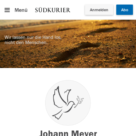
Menü
Anmelden
Abo
Wir lassen nur die Hand los,
nicht den Menschen.
Johann Meyer